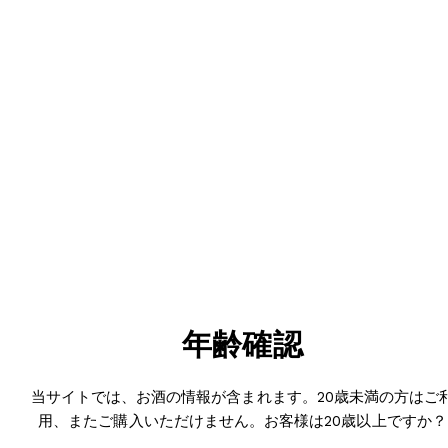
れています。20歳未満の者に対し
ては酒類を販売しません。
妊娠中や授乳期の飲酒は、胎児・乳児の発育に悪影響を与える
おそれがあります。
配送料金
ヤマト運輸クール宅急便にてお送り致します。
配送料金（
お届けエリア
年齢確認
ル宅急便
北海道
1,590円
当サイトでは、お酒の情報が含まれます。20歳未満の方はご
用、またご購入いただけません。お客様は20歳以上ですか？
北東北（青森・秋田・岩手）
1,260円