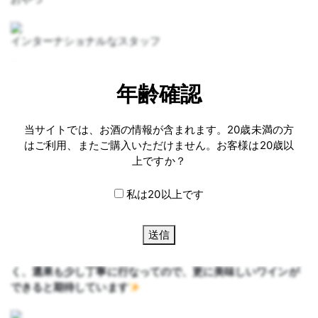
インターナショナルなスタッフ
コンテナいっぱい
年齢確認
ぷりぷりのぶどう
当サイトでは、お酒の情報が含まれます。20歳未満の方
はご利用、またご購入いただけません。お客様は20歳以
★9
月
14
日
上ですか？
ワイン用ぶどう納品
私は20以上です
無事、山梨の岩崎醸造さんに納めることが出来ました！
仕上がりが楽しみです♪
送信
昨年は病果の除去が雑でしたが、今年は葡萄の仕上がりも良
く、選果も少し丁寧に行なってので、更に美味しいワインが
できると期待しています