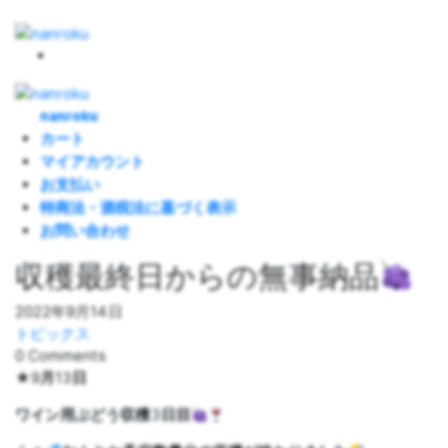
nanroku
カート
マイアカウント
お支払い
特商法・酒税法に基づく表示
お問い合わせ
収穫最終日からの無事納品
2022年9月14日
2022年9月14日
トピックス
0 Comments
by
ishibashi
★9
月
13
日
ワイン用ぶどう収穫
3
日目