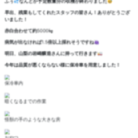
ふぅ
なんとか予定数量分の収穫が終わりました
早出、残業もしてくれたスタッフの皆さん！ありがとうござ
いました！
赤白合わせて約
5000
㎏
病気が出なければ
1.5
倍以上採れそうですね
明日、山梨の岩崎醸造さんに持って行きます
今年は品質が悪くならない様に保冷車を用意しました！
保冷車内
暗くなるまでの作業
怪獣の手のような大きな房
おやつ