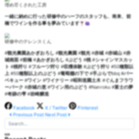
埋め尽くされた工房
一緒に納めに行った研修中のハーフのスタッフも、将来、前
橋でワインを作る事を夢みています
研修中のテレンスくん
#
観光農園あかぎおろし
#
観光農園
#
観光
#
赤城
#
赤城山
#
赤
城南面
#
前橋
#
あかぎおろし
#
ぶどう
#
桃
#
シャインマスカッ
ト
#
桃狩り
#
フルーツ狩り
#
収穫体験
#
ぶどう狩り
#50
種類以
上
#50
種類以上のぶどう
#
葡萄棚の下で
#
手ぶらで
bbq #
バー
ベキュー
#
ワイン
#
ワイナリー
#
昭和造園土木
#
ぐんまフラワ
ーパーク
#
赤城の恵
#
ワイン用のぶどう
#Nanroku #
富士の夢
#
奇跡の雫
#
岩崎醸造
Facebook
X / Twitter
Pinterest
Previous Post
Next Post